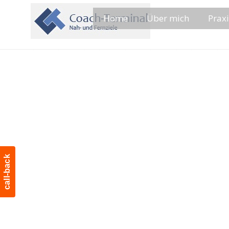
Home
Über mich
Praxi
call-back